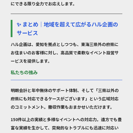
に
できる限り全力でお応えします。
✨ まとめ｜地域を超えて広がるハル企画の
サービス
ハル企画は、
愛知
を拠点としつつも、東海三県外の府県に
お住まいのお客様に対し、高品質で柔軟なイベント設営サ
ービスを提供します。
私たちの強み
明朗会計
と
年中無休
のサポート体制、そして「
三県以外の
府県にも対応できるケースがございます
」という広域対応
のコミットメント。
撤収作業もおまかせ
いただけます。
150件以上の実績
と多様なイベントへの対応力。遠方でも豊
富な実績を生かして、突発的なトラブルにも迅速に対応い