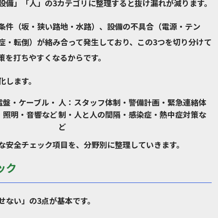
設備」「人」の3カテゴリに整理すると抜け漏れが減ります。
条件（坂・狭い路地・水路）、設備の不具合（電源・テン
症・転倒）が絡み合って発生しており、この3つを切り分けて
策を打ちやすくなるからです。
化します。
電盤・ケーブル・
人
：スタッフ体制・警備計画・緊急連絡体
・照明・音響など
制・人と人の間隔・感染症・熱中症対策な
ど
な安全チェック項目を、分野別に整理していきます。
ック
せない」の3点が基本です。