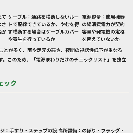
えて
ケーブル
：通路を横断しないルー
電源容量
：使用機器
水さ
トで配線できているか、やむを得
の総消費電力が契約
ぬか
ず横断する場合はケーブルカバー
容量や発電機の定格
や養生を行っているか
を超えていないか
ことが多く、雨や足元の悪さ、夜間の視認性低下が重なる
す。このため、「電源まわりだけのチェックリスト」を独立
ェック
。
ジ
：手すり・ステップの設
高所設備
：のぼり・フラッグ・