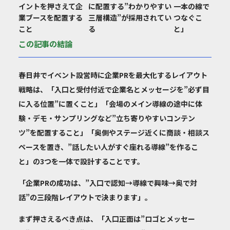
イントを押さえて企
に配置する”わかりやすい
一本の線で
業ブースを配置する
三層構造”が採用されてい
つなぐこ
こと
る
と」
この記事の結論
春日井でイベント設営時に企業PRを最大化するレイアウト
戦略は、「入口と受付付近で企業名とメッセージを”必ず目
に入る位置”に置くこと」「会場のメイン導線の途中に体
験・デモ・サンプリングなど”立ち寄りやすいコンテン
ツ”を配置すること」「奥側やステージ近くに商談・相談ス
ペースを置き、”話したい人がすぐ座れる導線”を作るこ
と」の3つを一体で設計することです。
「企業PRの成功は、”入口で認知→導線で興味→奥で対
話”の三段階レイアウトで決まります」。
まず押さえるべき点は、「入口正面は”ロゴとメッセー