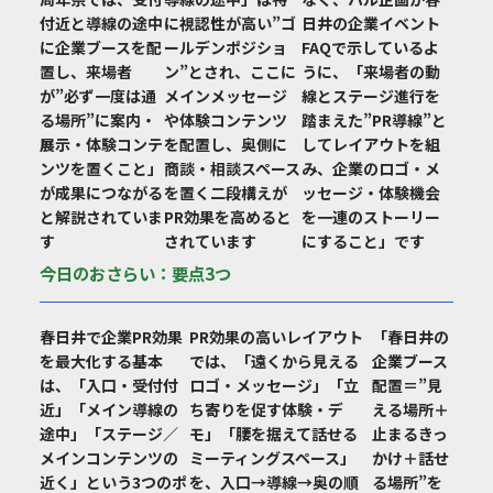
付近と導線の途中
に視認性が高い”ゴ
日井の企業イベント
に企業ブースを配
ールデンポジショ
FAQで示しているよ
置し、来場者
ン”とされ、ここに
うに、「来場者の動
が”必ず一度は通
メインメッセージ
線とステージ進行を
る場所”に案内・
や体験コンテンツ
踏まえた”PR導線”と
展示・体験コンテ
を配置し、奥側に
してレイアウトを組
ンツを置くこと」
商談・相談スペース
み、企業のロゴ・メ
が成果につながる
を置く二段構えが
ッセージ・体験機会
と解説されていま
PR効果を高めると
を一連のストーリー
す
されています
にすること」です
今日のおさらい：要点3つ
春日井で企業PR効果
PR効果の高いレイアウト
「春日井の
を最大化する基本
では、「遠くから見える
企業ブース
は、「入口・受付付
ロゴ・メッセージ」「立
配置＝”見
近」「メイン導線の
ち寄りを促す体験・デ
える場所＋
途中」「ステージ／
モ」「腰を据えて話せる
止まるきっ
メインコンテンツの
ミーティングスペース」
かけ＋話せ
近く」という3つのポ
を、入口→導線→奥の順
る場所”を