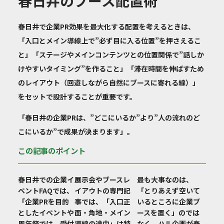
春日井のブース配置術
春日井で企業PR効果を最大化する配置を考えるときは、
「入口とメイン導線上で”必ず目に入る位置”を押さえるこ
と」「ステージやメインコンテンツとの位置関係で”話しか
けやすいタイミング”を作ること」「滞在時間を伸ばすため
のレイアウト（回遊しながら自然にブースに寄れる線）」
をセットで設計することが重要です。
「春日井の企業PRは、”どこにいるか”より”人の流れのど
こにいるか”で成果が決まります」。
この記事のポイント
春日井での企業イ
展示会やブースレ
最も大事なのは、
ベントFAQでは、
イアウトの専門記
「とりあえず空いて
「企業PRを目的
事では、「入口正
いるところに企業ブ
としたイベントや
面・角地・メイン
ースを置く」のでは
周年祭では、受付
導線の途中」は特
なく、ハル企画が春