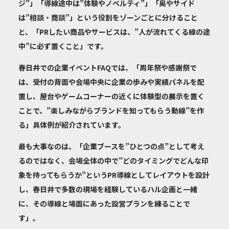
ジ”」「導線途中は”体験やノベルティ”」「奥やサイド
は”相談・商談”」という役割をゾーンごとに分けること
と、「PRしたい商品やサービスは、”人が流れてくる線の途
中”に必ず置くこと」です。
春日井での企業イベントFAQでは、「周年祭や感謝祭で
は、受付の背面や会場中央に企業の歩みや実績パネルを配
置し、屋台やゲームコーナーの近くに体験型の展示を置く
ことで、”楽しみながらブランドを知ってもらう動線”を作
る」具体例が紹介されています。
最も大事なのは、「企業ブースを”ひとつの点”として考え
るのではなく、会場全体の中で”どのタイミングでどんな印
象を持ってもらうか”というPR導線としてレイアウトを設計
し、春日井で多数の現場を経験しているハル企画と一緒
に、その導線と場面にあった設営プランを練ることで
す」。