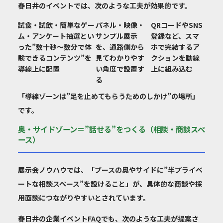
春日井のイベントでは、次のような工夫が効果的です。
試食・試飲・簡単なゲー
パネル・映像・
QRコードやSNS
ム・アンケート抽選とい
サンプル展示
登録など、スマ
った”数十秒〜数分で体
を、通路側から
ホで完結するア
験できるコンテンツ”を
見てわかりやす
クションを動線
導線上に配置
い角度で設置す
上に組み込む
る
「導線ゾーンは”足を止めてもらうためのしかけ”の場所」
です。
奥・サイドゾーン＝”話せる”をつくる（相談・商談スペ
ース）
展示会ノウハウでは、「ブースの奥やサイドに”半プライベ
ートな相談スペース”を設けること」が、具体的な商談や採
用面談につながりやすいとされています。
春日井の企業イベントFAQでも、次のような工夫が提案さ