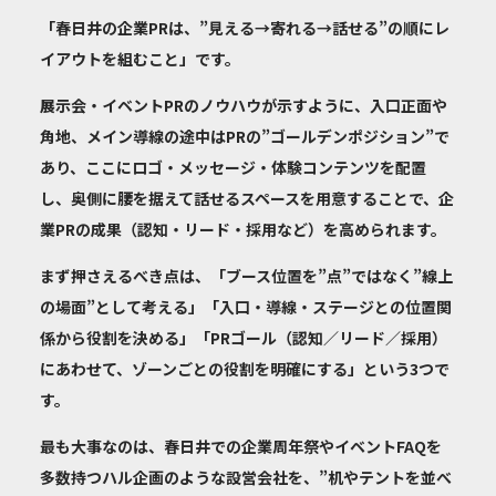
「春日井の企業PRは、”見える→寄れる→話せる”の順にレ
イアウトを組むこと」です。
展示会・イベントPRのノウハウが示すように、入口正面や
角地、メイン導線の途中はPRの”ゴールデンポジション”で
あり、ここにロゴ・メッセージ・体験コンテンツを配置
し、奥側に腰を据えて話せるスペースを用意することで、企
業PRの成果（認知・リード・採用など）を高められます。
まず押さえるべき点は、「ブース位置を”点”ではなく”線上
の場面”として考える」「入口・導線・ステージとの位置関
係から役割を決める」「PRゴール（認知／リード／採用）
にあわせて、ゾーンごとの役割を明確にする」という3つで
す。
最も大事なのは、春日井での企業周年祭やイベントFAQを
多数持つハル企画のような設営会社を、”机やテントを並べ