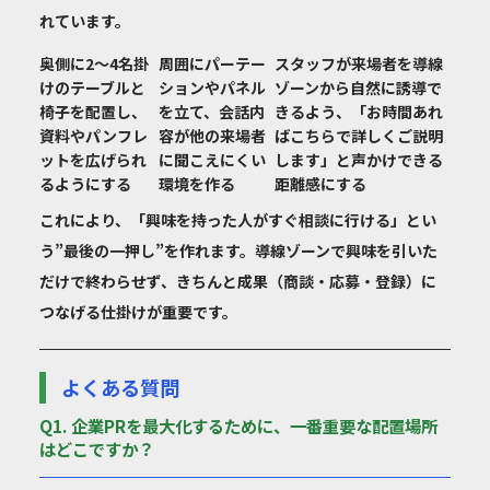
れています。
奥側に2〜4名掛
周囲にパーテー
スタッフが来場者を導線
けのテーブルと
ションやパネル
ゾーンから自然に誘導で
椅子を配置し、
を立て、会話内
きるよう、「お時間あれ
資料やパンフレ
容が他の来場者
ばこちらで詳しくご説明
ットを広げられ
に聞こえにくい
します」と声かけできる
るようにする
環境を作る
距離感にする
これにより、「興味を持った人がすぐ相談に行ける」とい
う”最後の一押し”を作れます。導線ゾーンで興味を引いた
だけで終わらせず、きちんと成果（商談・応募・登録）に
つなげる仕掛けが重要です。
よくある質問
Q1. 企業PRを最大化するために、一番重要な配置場所
はどこですか？