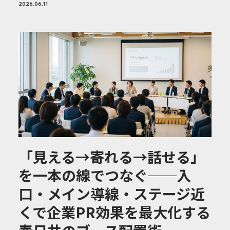
2026.06.11
「見える→寄れる→話せる」
を一本の線でつなぐ──入
口・メイン導線・ステージ近
くで企業PR効果を最大化する