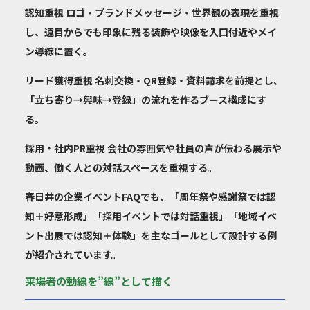
認知重視
ロゴ・ブランドメッセージ・世界観の表現を重視
し、遠目からでも印象に残る装飾や映像を入口付近やメイ
ン導線に置く。
リード獲得重視
名刺交換・QR登録・資料請求を前提とし、
「立ち寄り→興味→登録」の流れを作るブース構成にす
る。
採用・社内PR重視
会社の雰囲気や社員の声が伝わる展示や
動画、働く人との対話スペースを重視する。
春日井の企業イベントFAQでも、「周年祭や感謝祭では認
知＋好意形成」「採用イベントでは対話重視」「地域イベ
ント出展では認知＋体験」を主なゴールとして設計する例
が紹介されています。
来場者の動線を”線”として描く