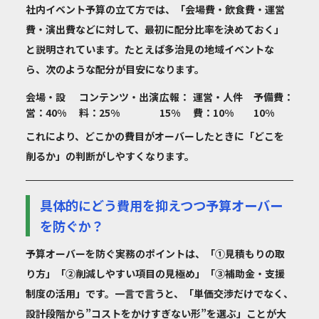
社内イベント予算の立て方では、「会場費・飲食費・運営
費・演出費などに対して、最初に配分比率を決めておく」
と説明されています。たとえば多治見の地域イベントな
ら、次のような配分が目安になります。
会場・設
コンテンツ・出演
広報：
運営・人件
予備費：
営：40%
料：25%
15%
費：10%
10%
これにより、どこかの費目がオーバーしたときに「どこを
削るか」の判断がしやすくなります。
具体的にどう費用を抑えつつ予算オーバー
を防ぐか？
予算オーバーを防ぐ実務のポイントは、「①見積もりの取
り方」「②削減しやすい項目の見極め」「③補助金・支援
制度の活用」です。一言で言うと、「単価交渉だけでなく、
設計段階から”コストをかけすぎない形”を選ぶ」ことが大