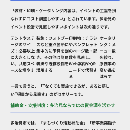
「装飾・印刷・ケータリング内容は、イベントの主旨を損
なわずにコスト調整しやすい」とされています。多治見の
イベント設営で見直しやすいポイントは次の通りです。
テントやステ
装飾
：フォトブー
印刷物
：チラシ
ケータリ
ージのサイ
スなど重点箇所に
やパンフレット
ング
：メ
ズ
：必要以上
集中的に予算を割
のページ数・部
ニュー数
に大きくしな
き、その他は簡易
数を見直し、
を絞り、
い、共用スペ
装飾や既存設備を
Web案内やQR
原価率の
ースを増やす
活用する
コードで代替す
高い品を
る
減らす
一言で言うと、「”なくても実施できるが、あると嬉し
い”項目から見直す」のがセオリーです。
補助金・支援制度：多治見ならではの資金源を活かす
多治見市では、「まちづくり活動補助金」「新事業突破チ