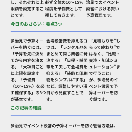
し、それぞれに上
必ず全体の10〜15%
治見でのイベント
限額を設定するこ
程度を予備費として
設営における賢い
とです。
残しておきます。
予算管理です。
今日のおさらい：要点3つ
多治見で予算オー
会場設営費を抑えるコ
「見積もりを”も
バーを防ぐには、
ツは、「レンタル品を
らって終わり”で
「予算を先に決め
まとめて同じ業者に発
はなく、”比較・
てから内容を決め
注する」「日程・時間
交渉・削減シミ
る」「大項目ごと
帯を工夫して会場費を
ュレーション”ま
に上限を設定す
抑える」「装飾と印刷
で行うこと」
る」「予備費
物をシンプルにする」
が、多治見のイ
（10〜15%）を必
など、調整しやすい項
ベント設営で予
ず確保する」の3つ
目から見直すことで
算オーバーを防
が基本です。
す。
ぐ鍵です。
この記事の結論
多治見でイベント設営の予算オーバーを防ぐ管理方法は、