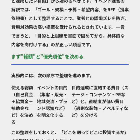
と達成したい目的」から始めるべきです。イベント運営の
解説では、「ゴール・規模・予算・希望内容」をRFP（提案
依頼書）として整理することで、業者との認識ズレを防ぎ、
費用対効果の高い提案を受けられるとされています。一言
で言うと、「目的と上限額を書面で固めてから、具体的な
内容を肉付けする」のが正しい順番です。
まず”総額”と”優先順位”を決める
実務的には、次の順序で整理を進めます。
使える総額
イベントの目的
目的達成に直結する費目（ス
（自己資金
（集客・販売・
テージ・コンテンツ・PRな
＋協賛金＋
地域交流・ブラ
ど）と、直結度が低い費目
補助金な
ンド認知など）
（過剰な装飾・ノベルティな
ど）を決め
を明文化する
ど）を分ける
る
この整理をしておくと、「どこを削ってどこに投資するか」