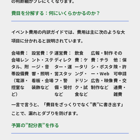
の判断軸がブレにくくなります。
費目を分解する：何にいくらかかるのか？
イベント費用の内訳ガイドでは、費用は主に次のような大
項目に分かれると説明されています。
会場費
：
設営費
：テ
運営費
：
飲食
広報・制作
その
会場レン
ント・ステ
ディレク
費
：ケ
費
：チラ
他
：保
タル、附
ージ・音
ター・運
ータリ
シ・ポスタ
険・許
帯設備費
響・照明・
営スタッ
ング・
ー・Web
可申請
（電源・
看板・会場
フ・警
ドリン
広告・映像
費・交
控室な
装飾など
備・受付
ク・試
制作など
通費・
ど）
など
食など
雑費
一言で言うと、「費目をざっくりでなく”表”に書き出す」
ことで、漏れとダブりを防げます。
予算の”配分表”を作る