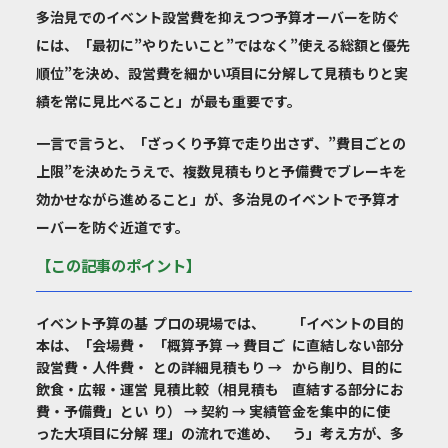
多治見でのイベント設営費を抑えつつ予算オーバーを防ぐ
には、「最初に”やりたいこと”ではなく”使える総額と優先
順位”を決め、設営費を細かい項目に分解して見積もりと実
績を常に見比べること」が最も重要です。
一言で言うと、「ざっくり予算で走り出さず、”費目ごとの
上限”を決めたうえで、複数見積もりと予備費でブレーキを
効かせながら進めること」が、多治見のイベントで予算オ
ーバーを防ぐ近道です。
【この記事のポイント】
イベント予算の基
プロの現場では、
「イベントの目的
本は、「会場費・
「概算予算 → 費目ご
に直結しない部分
設営費・人件費・
との詳細見積もり →
から削り、目的に
飲食・広報・運営
見積比較（相見積も
直結する部分にお
費・予備費」とい
り） → 契約 → 実績管
金を集中的に使
った大項目に分解
理」の流れで進め、
う」考え方が、多