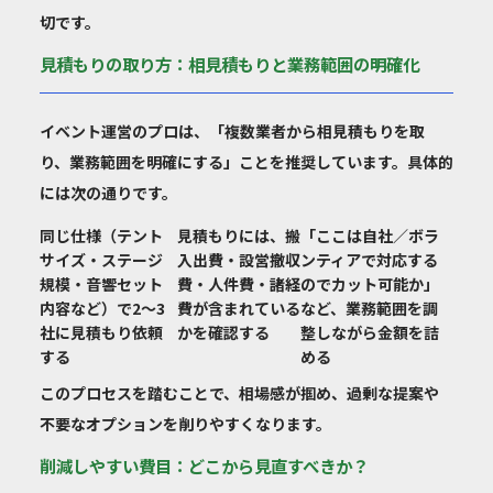
切です。
見積もりの取り方：相見積もりと業務範囲の明確化
イベント運営のプロは、「複数業者から相見積もりを取
り、業務範囲を明確にする」ことを推奨しています。具体的
には次の通りです。
同じ仕様（テント
見積もりには、搬
「ここは自社／ボラ
サイズ・ステージ
入出費・設営撤収
ンティアで対応する
規模・音響セット
費・人件費・諸経
のでカット可能か」
内容など）で2〜3
費が含まれている
など、業務範囲を調
社に見積もり依頼
かを確認する
整しながら金額を詰
する
める
このプロセスを踏むことで、相場感が掴め、過剰な提案や
不要なオプションを削りやすくなります。
削減しやすい費目：どこから見直すべきか？