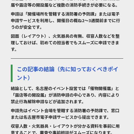
届や露店等の開設届など複数の消防手続きが必要になる。
申請は「開催場所を管轄する消防署の予防課」または電子
申請サービスを利用し、開催日の概ね2〜3週間前までに行
うのが安全です。
図面（レイアウト）、火気器具の有無、収容人数などを整
理しておけば、初めての担当者でもスムーズに申請できま
す。
この記事の結論（先に知っておくべきポイ
ント）
結論として、名古屋のイベント設営では「催物開催届」と
「露店等の開設届」が消防申請の中心であり、内容により
禁止行為解除申請などが追加されます。
申請先はイベント会場を管轄する消防署の予防課で、窓口
または名古屋市電子申請サービスから提出できます。
収容人数・火気器具・レイアウトが分かる資料を事前に用
意することで、審査や事前相談がスムーズになります。