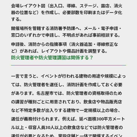
会場レイアウト図（出入口、導線、ステージ、露店、消火
器の位置など）を作成し、必要部数を印刷またはデータ化
する。
開催場所を管轄する消防署予防課へ、メール・電子申請・
窓口のいずれかで申請し、不明点があれば事前相談する。
申請後、消防からの指摘事項（消火器追加・導線修正な
ど）があれば、レイアウトや備品計画を調整する。
防火管理者や防火管理講習は関係する？
一言で言うと、イベントが行われる建物の用途や規模によっ
ては、防火管理者を選任し、消防計画を作成しておく必要
があります。名古屋市では、防火管理者の資格取得のため
の講習が種別ごとに用意されており、飲食店や物品販売店
など不特定多数が出入りする建物で一定規模以上の場合、
選任が義務付けられます。例えば、延べ面積300平方メート
ル以上・収容人員30人以上の飲食店などでは防火管理者の
選任が必要となるため、常設店舗と一体で開催するイベン