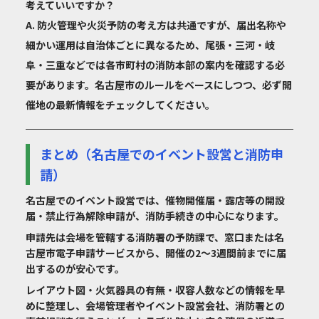
考えていいですか？
A. 防火管理や火災予防の考え方は共通ですが、届出名称や
細かい運用は自治体ごとに異なるため、尾張・三河・岐
阜・三重などでは各市町村の消防本部の案内を確認する必
要があります。名古屋市のルールをベースにしつつ、必ず開
催地の最新情報をチェックしてください。
まとめ（名古屋でのイベント設営と消防申
請）
名古屋でのイベント設営では、催物開催届・露店等の開設
届・禁止行為解除申請が、消防手続きの中心になります。
申請先は会場を管轄する消防署の予防課で、窓口または名
古屋市電子申請サービスから、開催の2〜3週間前までに届
出するのが安心です。
レイアウト図・火気器具の有無・収容人数などの情報を早
めに整理し、会場管理者やイベント設営会社、消防署との