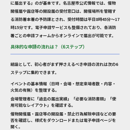
に届出する」のが基本です。名古屋市公式情報では、催物
開催届や露店等の開設届の受付窓口は、開催場所を管轄す
る消防署本署の予防課とされ、受付時間は平日8時45分〜17
時15分です。電子申請サービスも整備されており、各消防
署ごとの申請フォームからオンラインで届出が可能です。
具体的な申請の流れは？（6ステップ）
結論として、初心者がまず押さえるべき申請の流れは次の6
ステップに集約できます。
イベントの基本情報（日時・会場・想定来場者数・内容・
火気の有無）を整理する。
会場管理者に「過去の届出実績」「必要な消防書類」「使
用可能なレイアウト」を確認する。
催物開催届・露店等の開設届・禁止行為解除申請などの要
否を確認し、様式をダウンロードまたは電子申請ページを
開く。