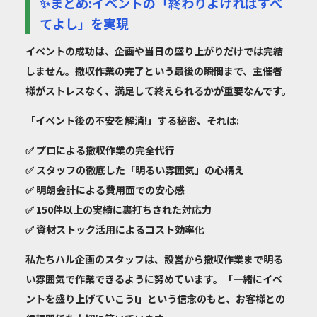
✨まとめ:イベントの「終わりよければすべ
てよし」を実現
イベントの成功は、企画や当日の盛り上がりだけでは完結
しません。
撤収作業の完了
という最後の瞬間まで、主催者
様がストレスなく、満足して終えられるかが重要なんです。
「イベント後の不安を解消!」する秘密、それは:
✅
プロによる撤収作業の完全代行
✅
スタッフの徹底した「明るい雰囲気」の心構え
✅
明朗会計による費用面での安心感
✅
150件以上の実績に裏打ちされた対応力
✅
資材ストック活用によるコスト効率化
私たちハル企画のスタッフは、設営から撤収作業まで明る
い雰囲気で作業できるように努めています。「一緒にイベ
ントを盛り上げていこう!」という信念のもと、お客様との